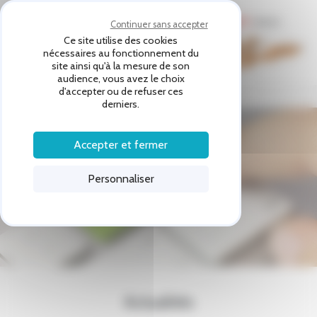
Panneau de gestion des cookies
Continuer sans accepter
Ce site utilise des cookies
nécessaires au fonctionnement du
Partenaire Oulhiou à Pezenas
site ainsi qu'à la mesure de son
audience, vous avez le choix
d'accepter ou de refuser ces
derniers.
Accepter et fermer
Personnaliser
Actualités